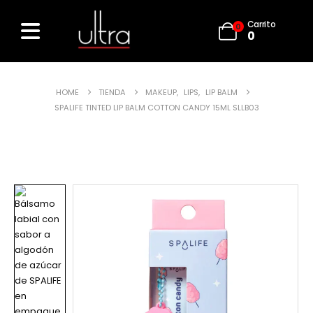
Carrito
0
0
HOME
TIENDA
MAKEUP
,
LIPS
,
LIP BALM
SPALIFE TINTED LIP BALM COTTON CANDY 15ML SLLB03