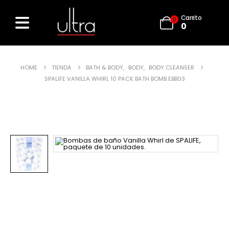
Carrito
0
0
HOME
TIENDA
BATH & BODY
,
BODY
,
BODY CLEANSER
SPALIFE VANILLA WHIRL 10 PACK BATH BOMB EBB03