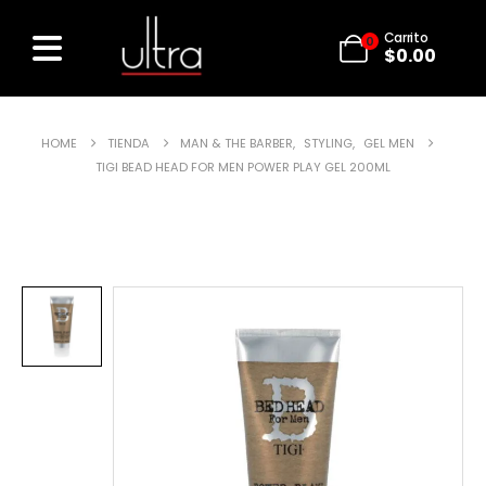
Carrito
0
$
0.00
HOME
TIENDA
MAN & THE BARBER
,
STYLING
,
GEL MEN
TIGI BEAD HEAD FOR MEN POWER PLAY GEL 200ML