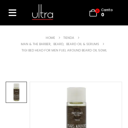
Carrito
0
0
HOME
TIENDA
MAN & THE BARBER
,
BEARD
,
BEARD OIL & SERUMS
TIGI BED HEAD FOR MEN FUEL AROUND BEARD OIL 50ML