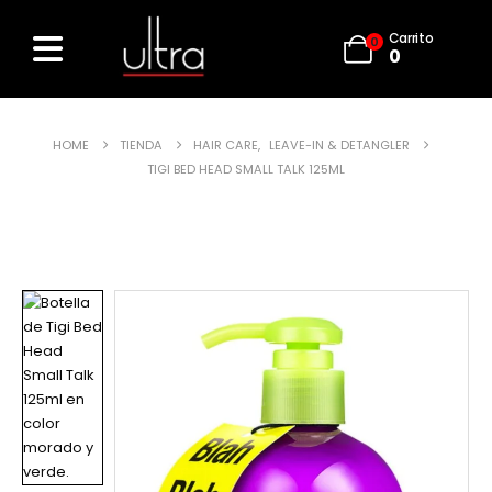
Carrito
0
0
HOME
TIENDA
HAIR CARE
,
LEAVE-IN & DETANGLER
TIGI BED HEAD SMALL TALK 125ML