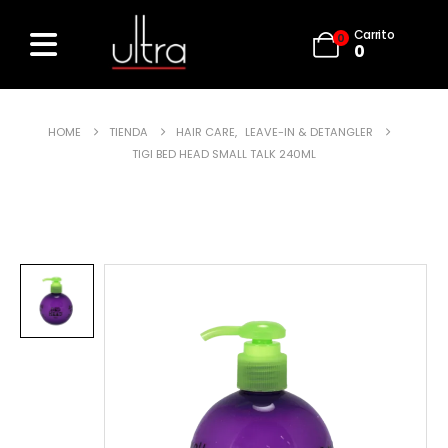
Carrito
0
0
HOME
TIENDA
HAIR CARE
,
LEAVE-IN & DETANGLER
TIGI BED HEAD SMALL TALK 240ML