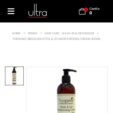
Carrito
0
0
HOME
TIENDA
HAIR CARE
,
LEAVE-IN & DETANGLER
TOPGANIC BRAZILIAN STYLE & GO MOISTURIZING CREAM 400ML