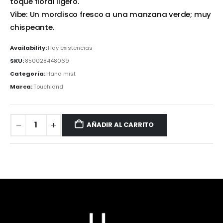
toque floral ligero.
Vibe: Un mordisco fresco a una manzana verde; muy
chispeante.
Availability:
Hay existencias
SKU:
850028448069
Categoría:
Hand mist
Marca:
Touchland
AÑADIR AL CARRITO