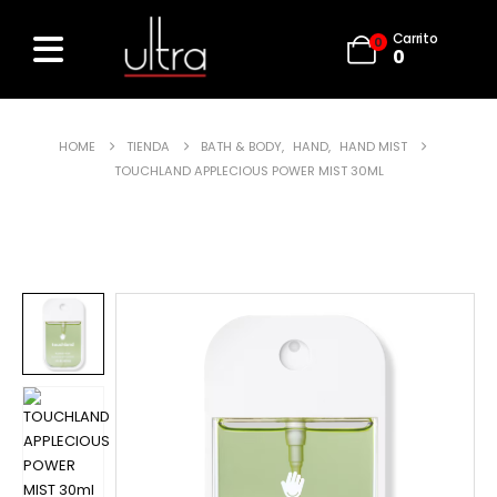
Carrito
0
0
HOME
TIENDA
BATH & BODY
,
HAND
,
HAND MIST
TOUCHLAND APPLECIOUS POWER MIST 30ML