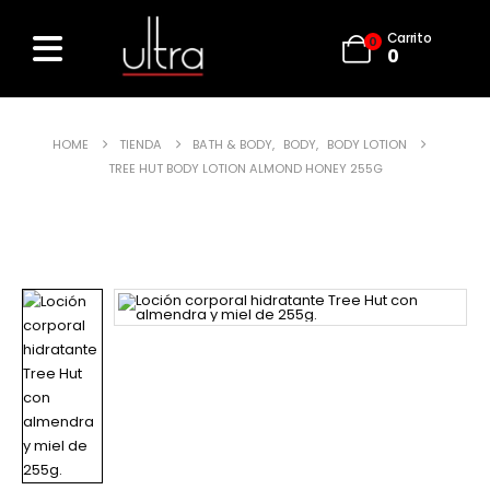
Carrito
0
0
HOME
TIENDA
BATH & BODY
,
BODY
,
BODY LOTION
TREE HUT BODY LOTION ALMOND HONEY 255G