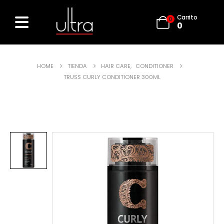
Carrito
0
0
HOME
TIENDA
HAIR CARE
,
CONDITIONER
TRUSS CURLY CONDITIONER 300ML