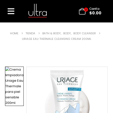
Carrito
0
$
0.00
HOME
TIENDA
BATH & BODY
,
BODY
,
BODY CLEANSER
URIAGE EAU THERMALE CLEANSING CREAM 200ML