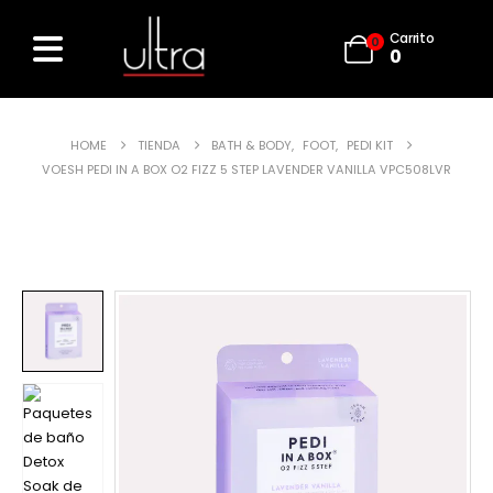
Carrito
0
0
HOME
TIENDA
BATH & BODY
,
FOOT
,
PEDI KIT
VOESH PEDI IN A BOX O2 FIZZ 5 STEP LAVENDER VANILLA VPC508LVR