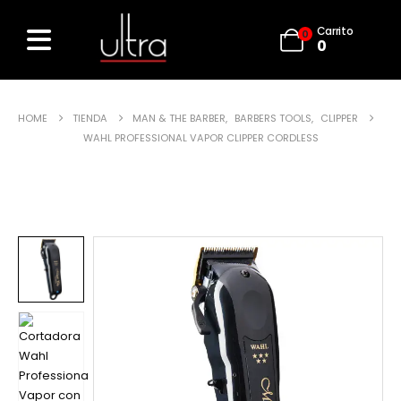
Carrito
0
0
HOME
TIENDA
MAN & THE BARBER
,
BARBERS TOOLS
,
CLIPPER
WAHL PROFESSIONAL VAPOR CLIPPER CORDLESS