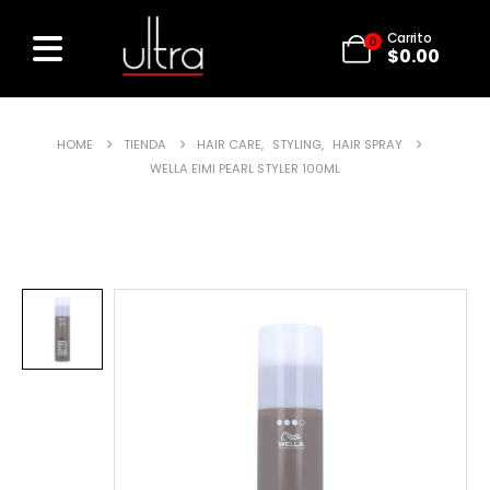
Carrito
0
$
0.00
HOME
TIENDA
HAIR CARE
,
STYLING
,
HAIR SPRAY
WELLA EIMI PEARL STYLER 100ML