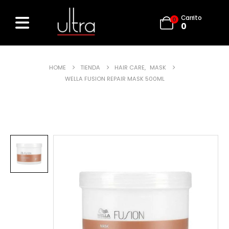
Carrito
0
0
HOME
TIENDA
HAIR CARE
,
MASK
WELLA FUSION REPAIR MASK 500ML