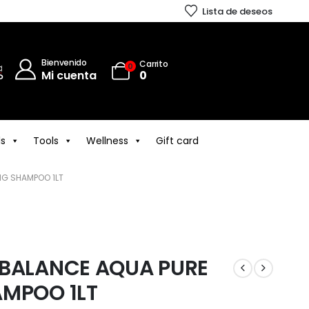
Lista de deseos
Bienvenido
Carrito
0
Mi cuenta
0
ls
Tools
Wellness
Gift card
NG SHAMPOO 1LT
 BALANCE AQUA PURE
AMPOO 1LT