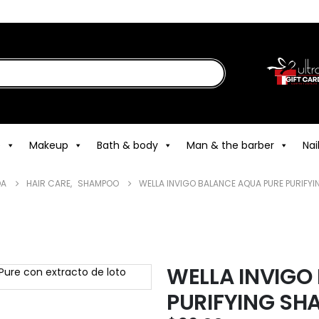
e
Makeup
Bath & body
Man & the barber
Nai
DA
HAIR CARE
,
SHAMPOO
WELLA INVIGO BALANCE AQUA PURE PURIFYI
WELLA INVIGO
PURIFYING SH