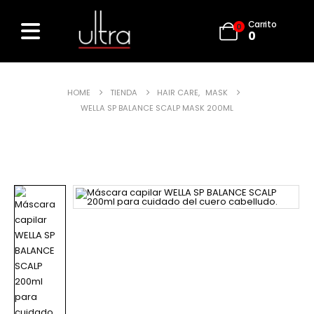
Carrito
0
0
HOME
TIENDA
HAIR CARE
,
MASK
WELLA SP BALANCE SCALP MASK 200ML