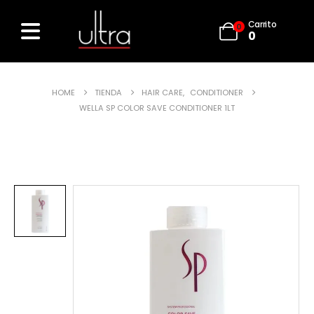
Carrito
0
0
HOME
TIENDA
HAIR CARE
,
CONDITIONER
WELLA SP COLOR SAVE CONDITIONER 1LT