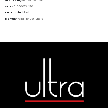
SKU:
4015600134150
Categoría:
Mask
Marca:
Wella Professionals