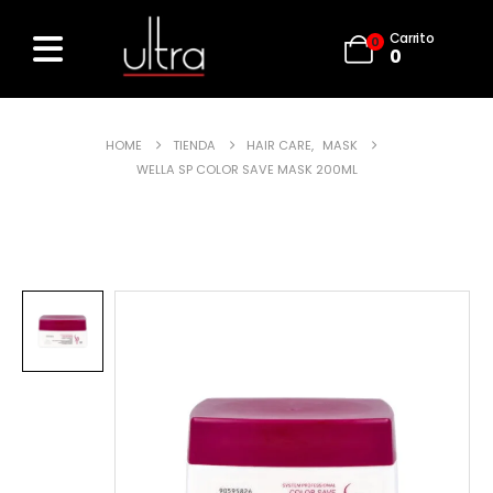
Carrito
0
0
HOME
TIENDA
HAIR CARE
,
MASK
WELLA SP COLOR SAVE MASK 200ML