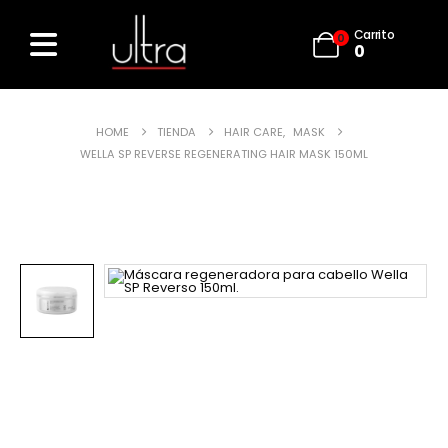
Carrito
0
0
HOME
TIENDA
HAIR CARE
,
MASK
WELLA SP REVERSE REGENERATING HAIR MASK 150ML