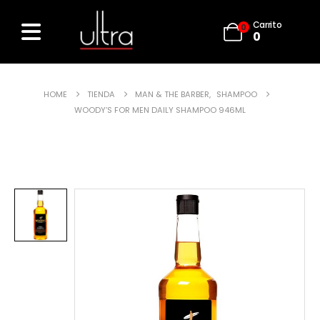
Carrito
0
0
HOME
TIENDA
MAN & THE BARBER
,
SHAMPOO
WOODY’S FOR MEN DAILY SHAMPOO 946ML