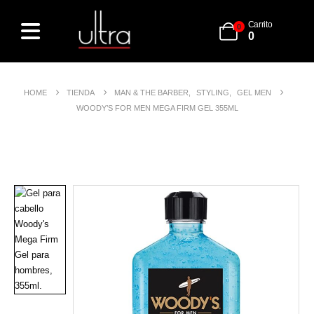
Carrito
0
0
HOME
TIENDA
MAN & THE BARBER
,
STYLING
,
GEL MEN
WOODY’S FOR MEN MEGA FIRM GEL 355ML