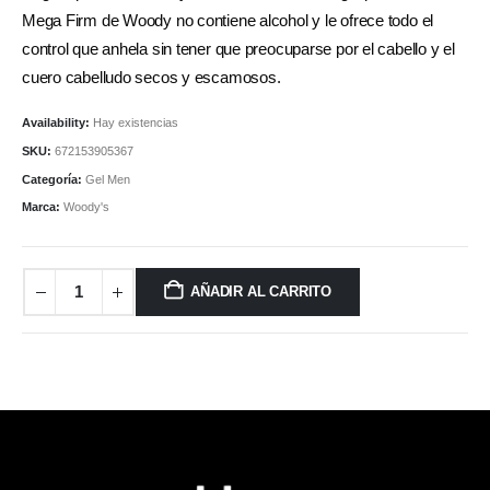
Mega Firm de Woody no contiene alcohol y le ofrece todo el
control que anhela sin tener que preocuparse por el cabello y el
cuero cabelludo secos y escamosos.
Availability:
Hay existencias
SKU:
672153905367
Categoría:
Gel Men
Marca:
Woody's
AÑADIR AL CARRITO