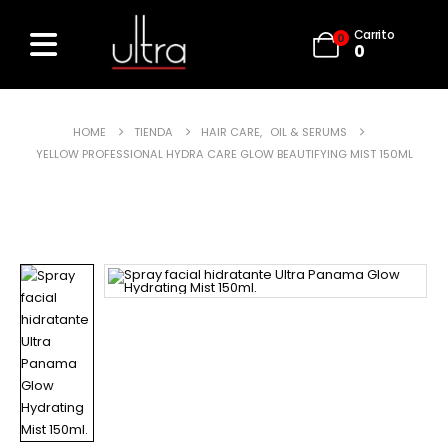
Carrito
0
0
HOME
TIENDA
HAIR CARE
,
OIL & SERUMS
YELLOW PROFESSIONAL HYDRA CARE GLOW BEAUTIFYING MIST 150ML