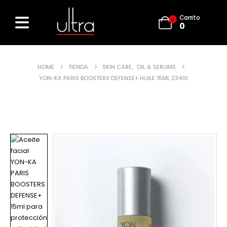
Carrito
0
0
HOME
TIENDA
SKIN CARE
,
OIL & SERUMS
YON-KA PARIS BOOSTERS DEFENSE+ HUILE 15ML 23410