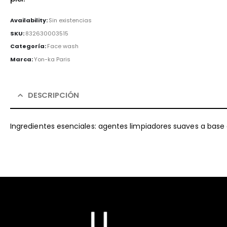
Availability:
Sin existencias
SKU:
832630003515
Categoría:
Face wash
Marca:
Yon-ka Paris
DESCRIPCIÓN
Ingredientes esenciales: agentes limpiadores suaves a base d