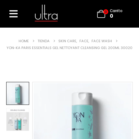
Carrito
0
0
HOME
TIENDA
SKIN CARE
,
FACE
,
FACE WASH
YON-KA PARIS ESSENTIALS GEL NETTOYANT CLEANSING GEL 200ML 30020