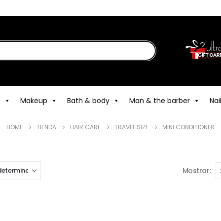
e
Makeup
Bath & body
Man & the barber
Nai
HOME
TIENDA
HAIR CARE
TRAVEL SIZE
MINI CONDITIONER
Mostrar: