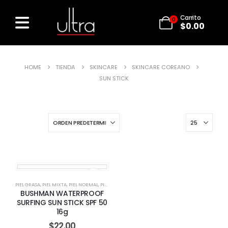
Carrito
0
$
0.00
HOME
TIENDA
SKINCARE
SKINCARE COREANO
SUN STICK
PIEL GRASA
,
PIEL MIXTA
,
PIEL NORMAL
,
PIEL SENSIBLE
,
SUN STICK
BUSHMAN WATERPROOF
SURFING SUN STICK SPF 50
16g
$
22.00