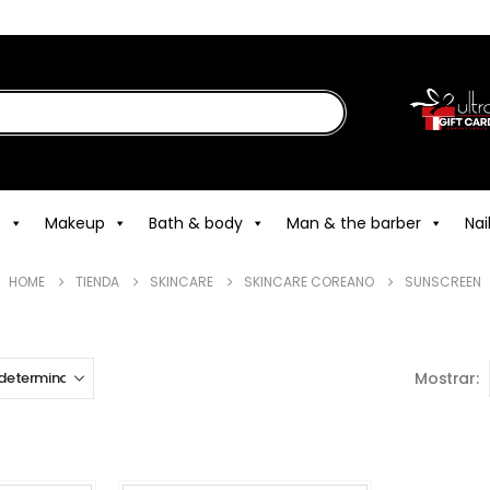
e
Makeup
Bath & body
Man & the barber
Nai
HOME
TIENDA
SKINCARE
SKINCARE COREANO
SUNSCREEN
Mostrar: