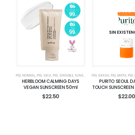
SIN EXISTEN
PIEL NORMAL
,
PIEL SECA
,
PIEL SENSIBLE
,
SUNSCREEN
PIEL GRASA
,
TODO TIPO
,
PIEL MIXTA
,
PIEL
HERBLOOM CALMING DAYS
PURITO SEOUL DA
VEGAN SUNSCREEN 50ml
TOUCH SUNSCREEN 
$
22.50
$
22.0