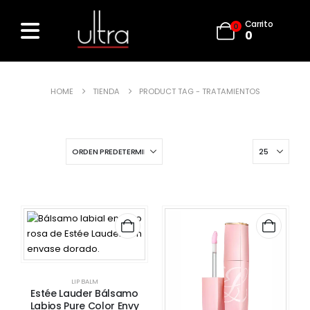
Carrito
0
0
HOME
TIENDA
PRODUCT TAG -
TRATAMIENTOS
LIP BALM
Estée Lauder Bálsamo
Labios Pure Color Envy