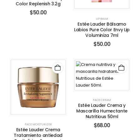
Color Replenish 3.2g
$
50.00
LIP BALM
Estée Lauder Bálsamo
Labios Pure Color Envy Lip
Voluminiza 7ml
$
50.00
FACE CREAM
Estée Lauder Crema y
Mascarilla Humectante
Nutritious 50ml
$
68.00
FACE MOISTURIZER
Estée Lauder Crema
Tratamiento antiedad