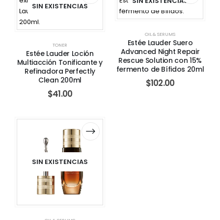
SIN EXISTENCIAS
SIN EXISTENCIAS
OIL & SERUMS
Estée Lauder Suero
TONER
Advanced Night Repair
Estée Lauder Loción
Rescue Solution con 15%
Multiacción Tonificante y
fermento de Bífidos 20ml
Refinadora Perfectly
Clean 200ml
$
102.00
$
41.00
SIN EXISTENCIAS