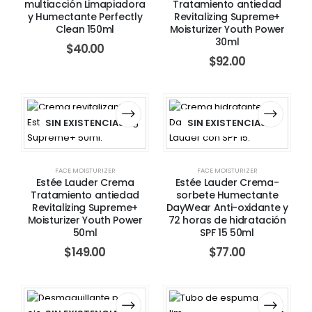
multiacción Limapiadora
Tratamiento antiedad
y Humectante Perfectly
Revitalizing Supreme+
Clean 150ml
Moisturizer Youth Power
30ml
$
40.00
$
92.00
SIN EXISTENCIAS
SIN EXISTENCIAS
FACE MOISTURIZER
FACE MOISTURIZER
Estée Lauder Crema
Estée Lauder Crema-
Tratamiento antiedad
sorbete Humectante
Revitalizing Supreme+
DayWear Anti-oxidante y
Moisturizer Youth Power
72 horas de hidratación
50ml
SPF 15 50ml
$
149.00
$
77.00