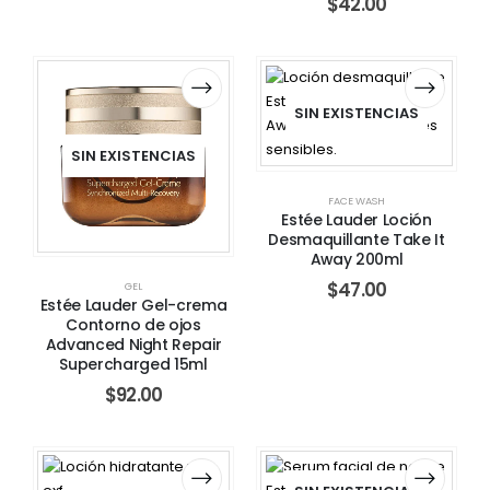
$
42.00
SIN EXISTENCIAS
SIN EXISTENCIAS
FACE WASH
Estée Lauder Loción
Desmaquillante Take It
Away 200ml
$
47.00
GEL
Estée Lauder Gel-crema
Contorno de ojos
Advanced Night Repair
Supercharged 15ml
$
92.00