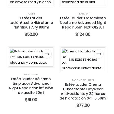
TONER
TREATMENT
Estée Lauder
Estée Lauder Tratamiento
Loción/Leche Hidratante
Nocturno Advanced Night
Nutritious Airy 100ml
Repair 65ml PESTG12S01
$
52.00
$
124.00
SIN EXISTENCIAS
SIN EXISTENCIAS
FACE CREAM
Estée Lauder Bálsamo
FACE MOISTURIZER
Limpiador Advanced
Estée Lauder Crema
Night Repair con infusión
Humectante DayWear
de aceite 70ml
Anti-oxidante y 24 horas
de hidratación SPF 15 50ml
$
61.00
$
77.00