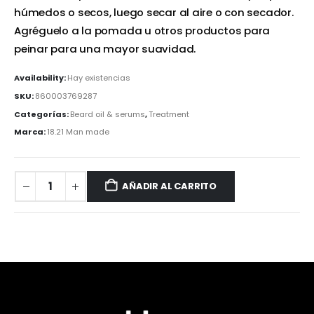
húmedos o secos, luego secar al aire o con secador.
Agréguelo a la pomada u otros productos para
peinar para una mayor suavidad.
Availability:
Hay existencias
SKU:
860003769287
Categorías:
Beard oil & serums
,
Treatment
Marca:
18.21 Man made
AÑADIR AL CARRITO