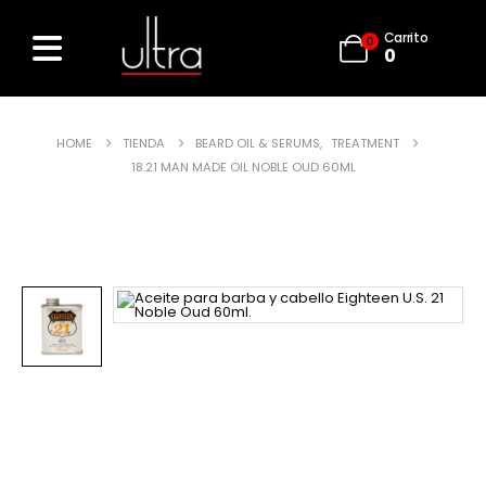
Carrito
0
0
HOME
TIENDA
BEARD OIL & SERUMS
,
TREATMENT
18.21 MAN MADE OIL NOBLE OUD 60ML