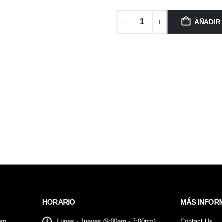
AÑADIR
HORARIO
MÁS INFOR
om
Lunes - Jueves (9:00am - 7:00pm)
Contact Us