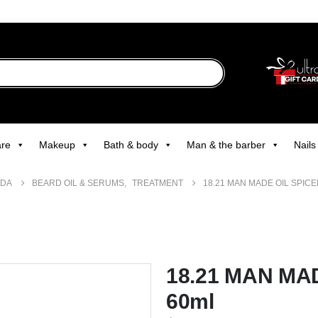
are
Makeup
Bath & body
Man & the barber
Nails
NDA
BEARD OIL & SERUMS
,
TREATMENT
18.21 MAN MADE OIL SPICE
18.21 MAN MA
60ml