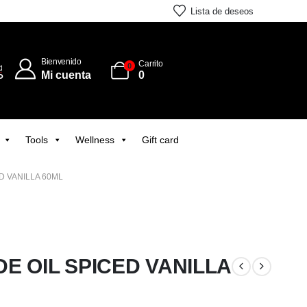
Lista de deseos
Bienvenido
Carrito
0
Mi cuenta
0
Tools
Wellness
Gift card
D VANILLA 60ML
DE OIL SPICED VANILLA