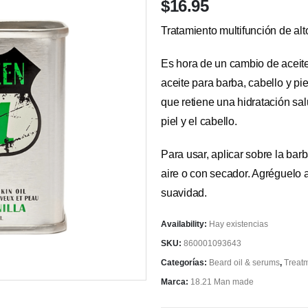
$
16.95
Tratamiento multifunción de al
Es hora de un cambio de aceite.
aceite para barba, cabello y p
que retiene una hidratación sa
piel y el cabello.
Para usar, aplicar sobre la bar
aire o con secador. Agréguelo 
suavidad.
Availability:
Hay existencias
SKU:
860001093643
Categorías:
Beard oil & serums
,
Treat
Marca:
18.21 Man made