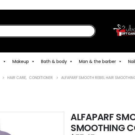
e
Makeup
Bath & body
Man & the barber
Nai
HAIR CARE
,
CONDITIONER
ALFAPARF SMOOTH REBEL HAIR SMOOTHING
ALFAPARF SMO
SMOOTHING CO