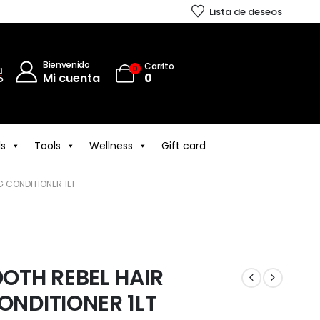
Lista de deseos
Bienvenido
Carrito
0
Mi cuenta
0
ls
Tools
Wellness
Gift card
 CONDITIONER 1LT
OTH REBEL HAIR
NDITIONER 1LT