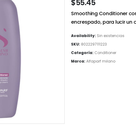
$
55.45
Smoothing Conditioner con
encrespado, para lucir un c
Availability:
Sin existencias
SKU:
8022297111223
Categoría:
Conditioner
Marca:
Alfaparf milano