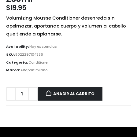
$
19.95
Volumizing Mousse Conditioner desenreda sin
apelmazar, aportando cuerpo y volumen al cabello
que tiende a aplanarse.
Availability:
Hay existencias
SKU:
8022297104386
Categoría:
Conditioner
Marca:
Alfaparf milano
AÑADIR AL CARRITO