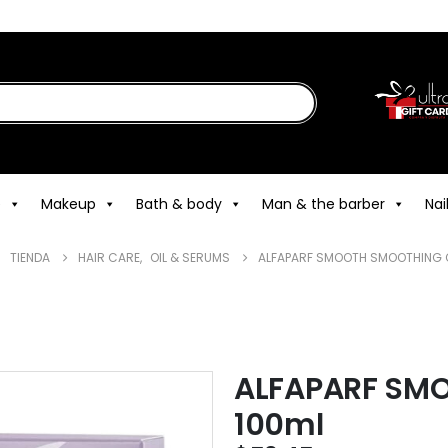
e
Makeup
Bath & body
Man & the barber
Nai
TIENDA
HAIR CARE
,
OIL & SERUMS
ALFAPARF SMOOTH SMOOTHING O
ALFAPARF SMO
100ml