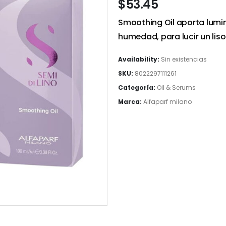
$
53.45
Smoothing Oil aporta lumin
humedad, para lucir un lis
Availability:
Sin existencias
SKU:
8022297111261
Categoría:
Oil & Serums
Marca:
Alfaparf milano