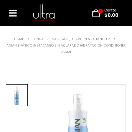
Carrito
0
$
0.00
HOME
TIENDA
HAIR CARE
,
LEAVE-IN & DETANGLER
ANIAN BIFÁSICO INSTATANEO SIN ACLARADO HIDRATACIÓN CONDITIONER
250ML