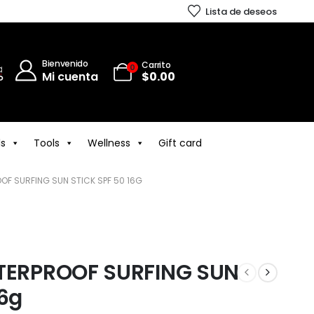
Lista de deseos
Bienvenido
Carrito
0
Mi cuenta
$
0.00
ls
Tools
Wellness
Gift card
F SURFING SUN STICK SPF 50 16G
ERPROOF SURFING SUN
16g