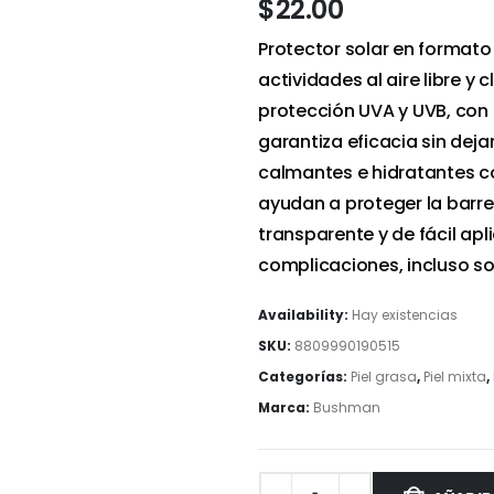
$
22.00
Protector solar en formato 
actividades al aire libre 
protección UVA y UVB, con 
garantiza eficacia sin deja
calmantes e hidratantes co
ayudan a proteger la barrer
transparente y de fácil apl
complicaciones, incluso sob
Availability:
Hay existencias
SKU:
8809990190515
Categorías:
Piel grasa
,
Piel mixta
,
Marca:
Bushman