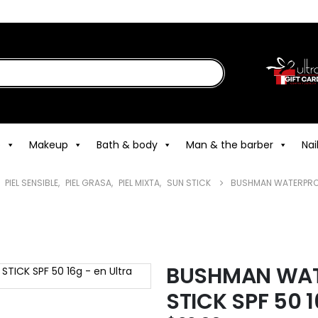
e
Makeup
Bath & body
Man & the barber
Nai
,
PIEL SENSIBLE
,
PIEL GRASA
,
PIEL MIXTA
,
SUN STICK
BUSHMAN WATERPROO
BUSHMAN WAT
STICK SPF 50 