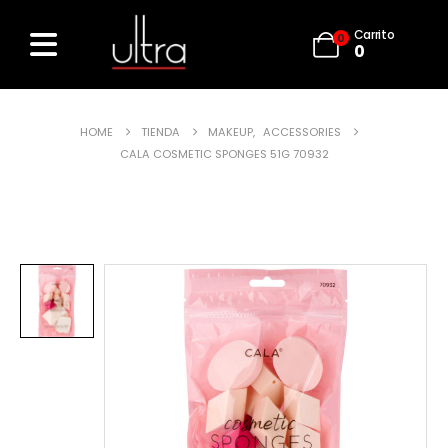
Carrito
0
0
HOME
TIENDA
MAKEUP
,
ACCESSORIES
CALA COSMETIC SPONGES 51G 70932