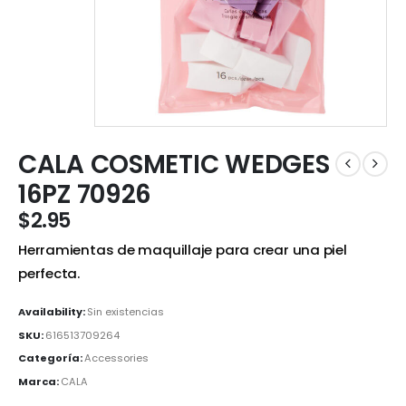
CALA COSMETIC WEDGES
16PZ 70926
$
2.95
Herramientas de maquillaje para crear una piel
perfecta.
Availability:
Sin existencias
SKU:
616513709264
Categoría:
Accessories
Marca:
CALA