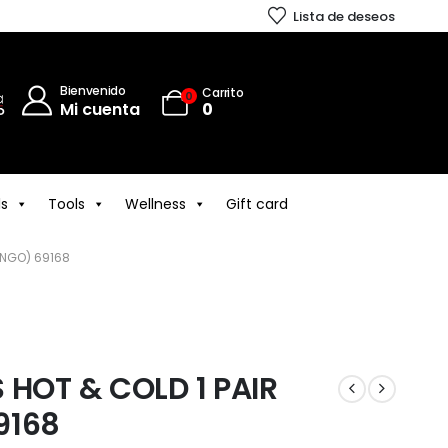
Lista de deseos
Bienvenido
Carrito
0
Mi cuenta
0
ls
Tools
Wellness
Gift card
INGO) 69168
 HOT & COLD 1 PAIR
9168