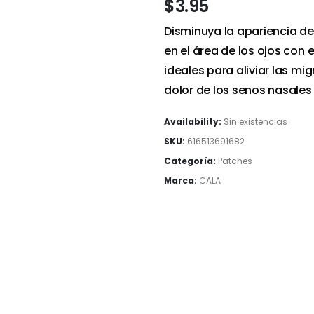
$
3.95
Disminuya la apariencia de 
en el área de los ojos con 
ideales para aliviar las mi
dolor de los senos nasales
Availability:
Sin existencias
SKU:
616513691682
Categoría:
Patches
Marca:
CALA