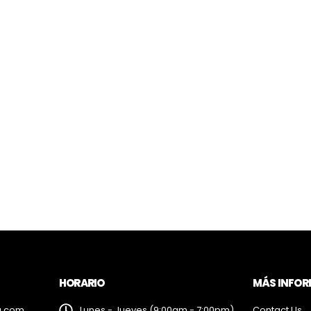
HORARIO
MÁS INFO
a.com
Lunes - Jueves (9:00am - 7:00pm)
Contact Us