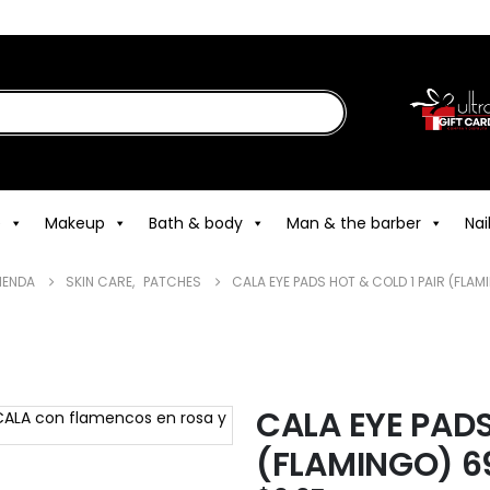
e
Makeup
Bath & body
Man & the barber
Nai
IENDA
SKIN CARE
,
PATCHES
CALA EYE PADS HOT & COLD 1 PAIR (FLAM
CALA EYE PADS
(FLAMINGO) 6