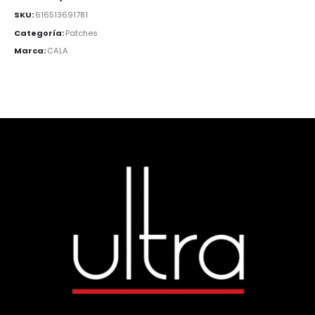
SKU:
616513691781
Categoría:
Patches
Marca:
CALA