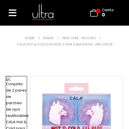
Carrito
0
0
HOME
TIENDA
SKIN CARE
,
PATCHES
CALA HOT & COLD EYE PADS 2 PAIR (LIMA/FROG- 2PK) 69178