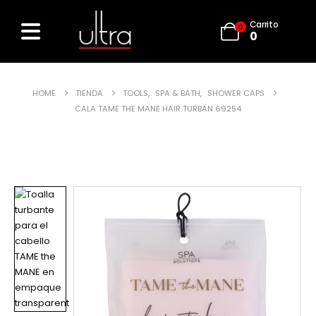
Carrito
0
0
HOME
TIENDA
TOOLS
,
SPA & BATH
,
SHOWER CAPS
CALA TAME THE MANE HAIR TURBAN 69254