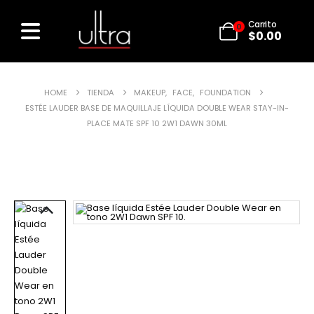
Carrito
0
$
0.00
HOME
TIENDA
MAKEUP
,
FACE
,
FOUNDATION
ESTÉE LAUDER BASE DE MAQUILLAJE LÍQUIDA DOUBLE WEAR STAY-IN-
PLACE MATE SPF 10 2W1 DAWN 30ML