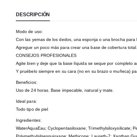
DESCRIPCIÓN
Modo de uso:
Con las yemas de los dedos, una esponja o una brocha para ba
Agregue un poco más para crear una base de cobertura total
CONSEJOS PROFESIONALES
Agite bien y deje que la base líquida se seque por completo a
Y pruébelo siempre en su cara (no en su brazo o muñeca) pa
Beneficios:
Uso de 24 horas. Base impecable, natural y mate.
Ideal para:
Todo tipo de piel
Ingredientes:
WaterAquaEau; Cyclopentasiloxane; Trimethylsiloxysilicate; P
Polymethylsilsesquioxane; Methicone; Laureth-7; Xanthan Gum