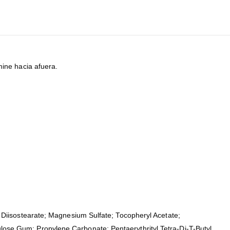
mine hacia afuera.
 Diisostearate; Magnesium Sulfate; Tocopheryl Acetate;
ose Gum; Propylene Carbonate; Pentaerythrityl Tetra-Di-T-Butyl