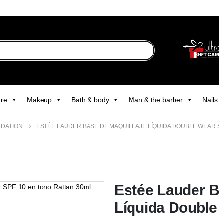
are
Makeup
Bath & body
Man & the barber
Nails
DATION
ESTÉE LAUDER BASE DE MAQUILLAJE LÍQUIDA DOUBLE WEAR S
Estée Lauder B
Líquida Double