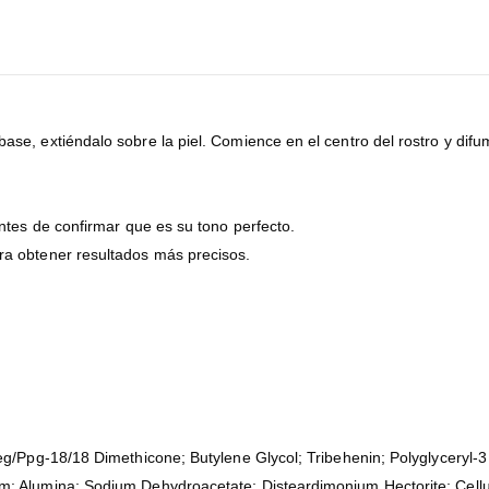
se, extiéndalo sobre la piel. Comience en el centro del rostro y difu
.
ntes de confirmar que es su tono perfecto.
ra obtener resultados más precisos.
eg/Ppg-18/18 Dimethicone; Butylene Glycol; Tribehenin; Polyglyceryl-3
; Alumina; Sodium Dehydroacetate; Disteardimonium Hectorite; Cellul