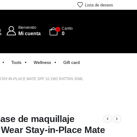
Lista de deseos
Bienvenido
Carrito
0
Mi cuenta
0
Tools
Wellness
Gift card
TAY-IN-PLACE MATE SPF 10 2W2 RATTAN 30ML
ase de maquillaje
 Wear Stay-in-Place Mate