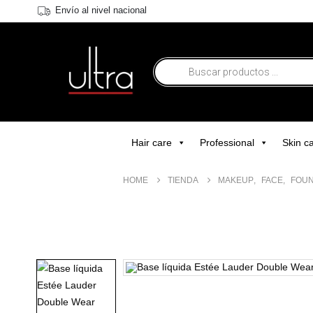
Envío al nivel nacional
Hair care
Professional
Skin c
HOME
TIENDA
MAKEUP
,
FACE
,
FOUN