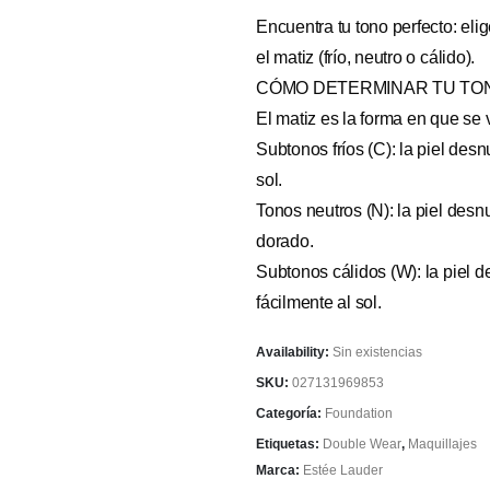
Encuentra tu tono perfecto: elig
el matiz (frío, neutro o cálido).
CÓMO DETERMINAR TU TO
El matiz es la forma en que se
Subtonos fríos (C): la piel des
sol.
Tonos neutros (N): la piel des
dorado.
Subtonos cálidos (W): la piel 
fácilmente al sol.
Availability:
Sin existencias
SKU:
027131969853
Categoría:
Foundation
Etiquetas:
Double Wear
,
Maquillajes
Marca:
Estée Lauder