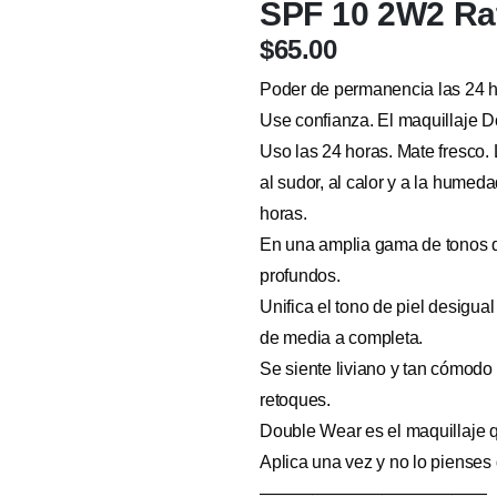
SPF 10 2W2 Ra
$
65.00
Poder de permanencia las 24 ho
Use confianza. El maquillaje D
Uso las 24 horas. Mate fresco. L
al sudor, al calor y a la hume
horas.
En una amplia gama de tonos qu
profundos.
Unifica el tono de piel desigua
de media a completa.
Se siente liviano y tan cómod
retoques.
Double Wear es el maquillaje qu
Aplica una vez y no lo pienses
—————————————