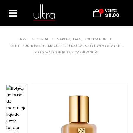
Carrito
0
$
0.00
HOME
TIENDA
MAKEUP
,
FACE
,
FOUNDATION
ESTÉE LAUDER BASE DE MAQUILLAJE LÍQUIDA DOUBLE WEAR STAY-IN-
PLACE MATE SPF 10 3W2 CASHEW 30ML