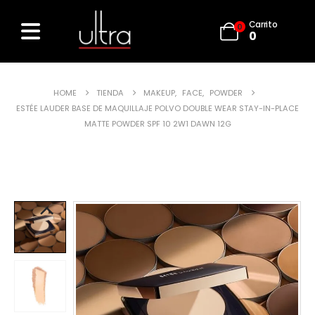
Carrito
0
0
HOME
TIENDA
MAKEUP
,
FACE
,
POWDER
ESTÉE LAUDER BASE DE MAQUILLAJE POLVO DOUBLE WEAR STAY-IN-PLACE
MATTE POWDER SPF 10 2W1 DAWN 12G