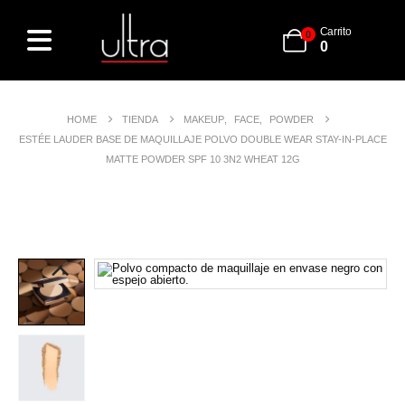
Carrito
0
0
HOME
TIENDA
MAKEUP
,
FACE
,
POWDER
ESTÉE LAUDER BASE DE MAQUILLAJE POLVO DOUBLE WEAR STAY-IN-PLACE
MATTE POWDER SPF 10 3N2 WHEAT 12G