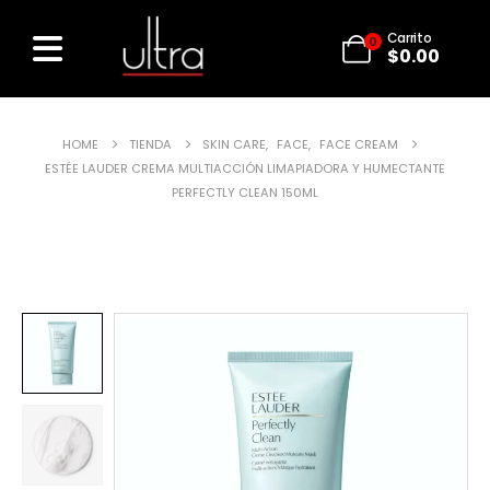
Carrito
0
$
0.00
HOME
TIENDA
SKIN CARE
,
FACE
,
FACE CREAM
ESTÉE LAUDER CREMA MULTIACCIÓN LIMAPIADORA Y HUMECTANTE
PERFECTLY CLEAN 150ML