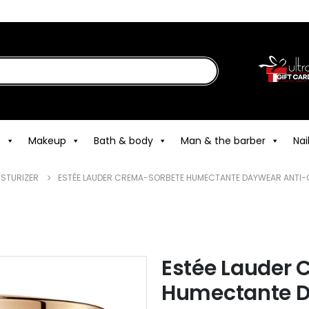
e
Makeup
Bath & body
Man & the barber
Nai
ISTURIZER
ESTÉE LAUDER CREMA-SORBETE HUMECTANTE DAYWEAR ANTI-OX
Estée Lauder
Humectante D