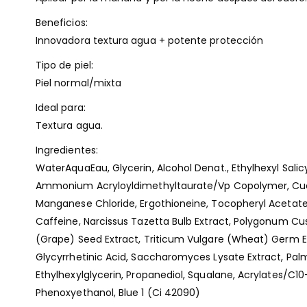
Beneficios:
Innovadora textura agua + potente protección
Tipo de piel:
Piel normal/mixta
Ideal para:
Textura agua.
Ingredientes:
WaterAquaEau, Glycerin, Alcohol Denat., Ethylhexyl Sal
Ammonium Acryloyldimethyltaurate/Vp Copolymer, Cucu
Manganese Chloride, Ergothioneine, Tocopheryl Acetate, 
Caffeine, Narcissus Tazetta Bulb Extract, Polygonum Cus
(Grape) Seed Extract, Triticum Vulgare (Wheat) Germ Ext
Glycyrrhetinic Acid, Saccharomyces Lysate Extract, Pal
Ethylhexylglycerin, Propanediol, Squalane, Acrylates/C10
Phenoxyethanol, Blue 1 (Ci 42090)