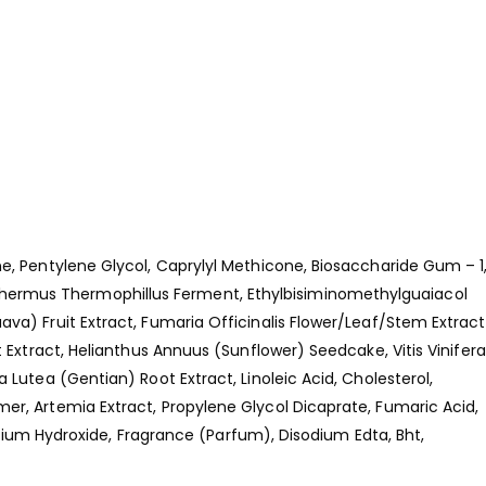
e, Pentylene Glycol, Caprylyl Methicone, Biosaccharide Gum – 1
hermus Thermophillus Ferment, Ethylbisiminomethylguaiacol
a) Fruit Extract, Fumaria Officinalis Flower/Leaf/Stem Extract
 Extract, Helianthus Annuus (Sunflower) Seedcake, Vitis Vinifera
Lutea (Gentian) Root Extract, Linoleic Acid, Cholesterol,
r, Artemia Extract, Propylene Glycol Dicaprate, Fumaric Acid,
odium Hydroxide, Fragrance (Parfum), Disodium Edta, Bht,