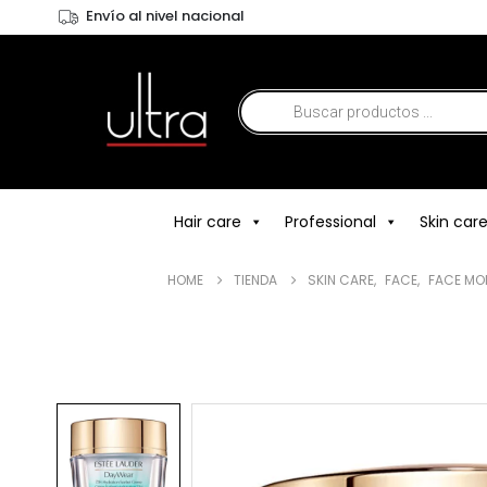
Envío al nivel nacional
Hair care
Professional
Skin car
HOME
TIENDA
SKIN CARE
,
FACE
,
FACE MO