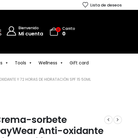
Lista de deseos
Bienvenido
Carrito
0
Mi cuenta
0
ls
Tools
Wellness
Gift card
IDANTE Y 72 HORAS DE HIDRATACIÓN SPF 15 50ML
 Crema-sorbete
ayWear Anti-oxidante