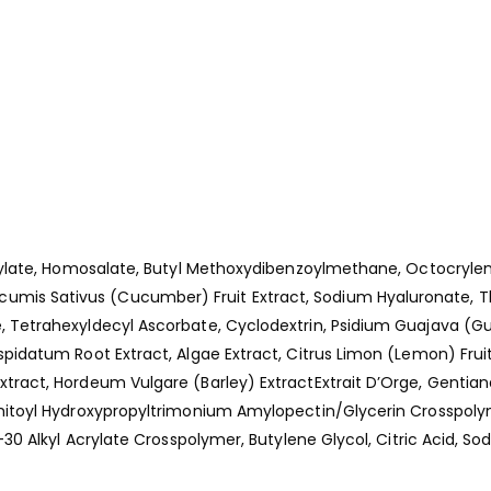
icylate, Homosalate, Butyl Methoxydibenzoylmethane, Octocrylen
mis Sativus (Cucumber) Fruit Extract, Sodium Hyaluronate, T
Tetrahexyldecyl Ascorbate, Cyclodextrin, Psidium Guajava (Guav
pidatum Root Extract, Algae Extract, Citrus Limon (Lemon) Fruit
ract, Hordeum Vulgare (Barley) ExtractExtrait D’Orge, Gentiana 
mitoyl Hydroxypropyltrimonium Amylopectin/Glycerin Crosspolyme
-30 Alkyl Acrylate Crosspolymer, Butylene Glycol, Citric Acid, S