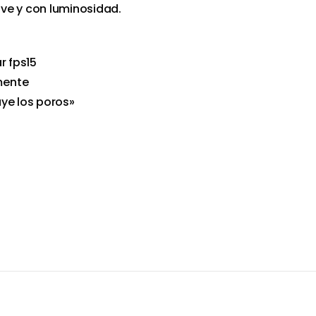
uave y con luminosidad.
r fps15
mente
ye los poros»