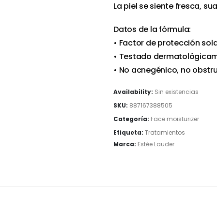
La piel se siente fresca, s
Datos de la fórmula:
• Factor de protección sola
• Testado dermatológica
• No acnegénico, no obstru
Availability:
Sin existencias
SKU:
887167388505
Categoría:
Face moisturizer
Etiqueta:
Tratamientos
Marca:
Estée Lauder