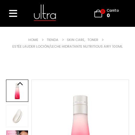
Carrito
0
0
HOME
TIENDA
SKIN CARE
,
TONER
ESTÉE LAUDER LOCIÓN/LECHE HIDRATANTE NUTRITIOUS AIRY 100ML