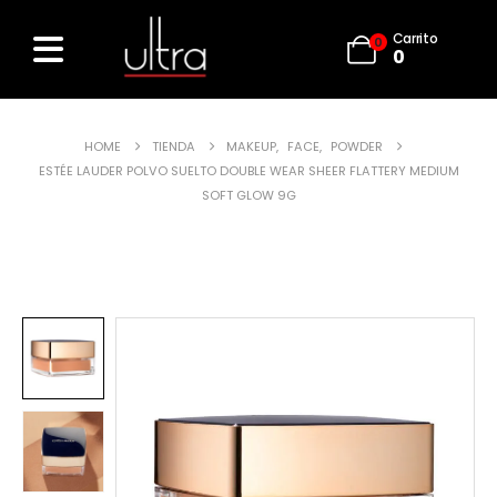
Carrito
0
0
HOME
TIENDA
MAKEUP
,
FACE
,
POWDER
ESTÉE LAUDER POLVO SUELTO DOUBLE WEAR SHEER FLATTERY MEDIUM
SOFT GLOW 9G